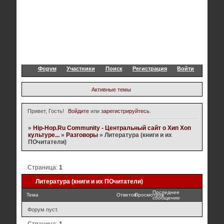
Форум
Участники
Поиск
Регистрация
Войти
Активные темы
Привет, Гость!
Войдите
или
зарегистрируйтесь
.
»
Hip-Hop.Ru Community - Центральный сайт о Хип Хоп
культуре...
»
Разговоры
»
Литература (книги и их
ПОчитатели)
Страница:
1
Литература (книги и их ПОчитатели)
Последнее
Тема
Ответов
Просмотров
сообщение
Форум пуст.
Страница:
1